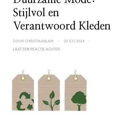
Stijlvol en
Verantwoord Kleden
DOOR
CHRISTIAANLAM
03 JULI 2024
OP
LAAT EEN REACTIE ACHTER
DUURZAME
MODE:
STIJLVOL
EN
VERANTWOORD
KLEDEN