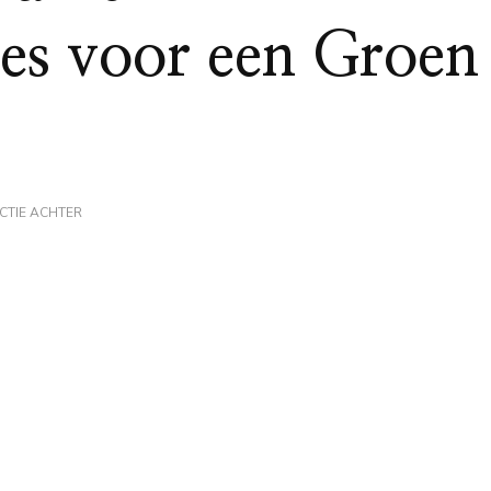
es voor een Groen
OP
CTIE ACHTER
STIJLVOLLE
DUURZAME
WOONACCESSOIRES
VOOR
EEN
GROEN
INTERIEUR