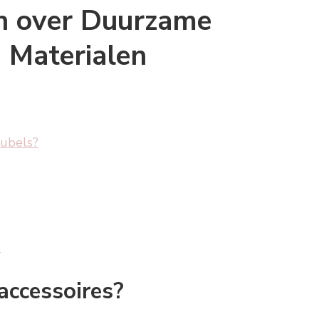
n over Duurzame
 Materialen
eubels?
?
accessoires?