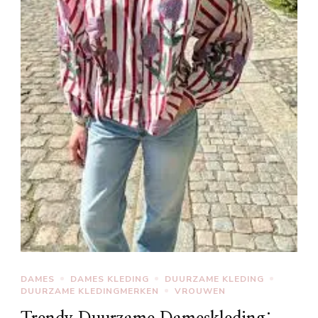
DAMES
DAMES KLEDING
DUURZAME KLEDING
DUURZAME KLEDINGMERKEN
VROUWEN