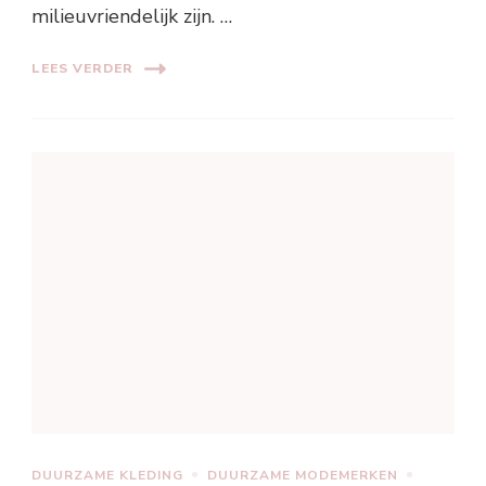
milieuvriendelijk zijn. …
LEES VERDER
DUURZAME KLEDING
DUURZAME MODEMERKEN