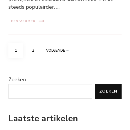
steeds populairder. …
LEES VERDER
Berichten
PAGINA
PAGINA
1
2
VOLGENDE
paginering
Zoeken
ZOEKEN
Laatste artikelen