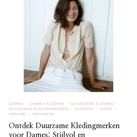
DAMES
DAMES KLEDING
DUURZAME KLEDING
DUURZAME KLEDINGMERKEN
KLEDING
MODE
VROUW
VROUWEN
Ontdek Duurzame Kledingmerken
voor Dames: Stijlvol en