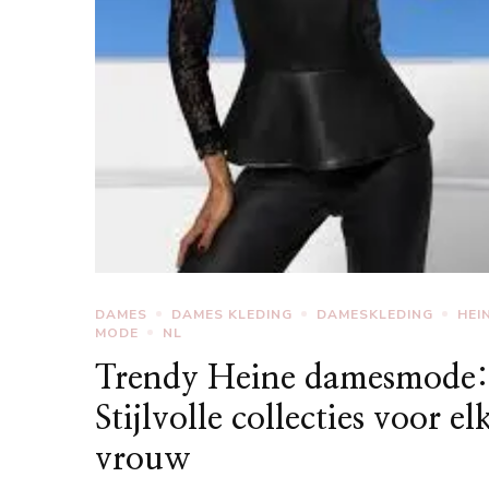
DAMES
DAMES KLEDING
DAMESKLEDING
HEI
MODE
NL
Trendy Heine damesmode
Stijlvolle collecties voor el
vrouw