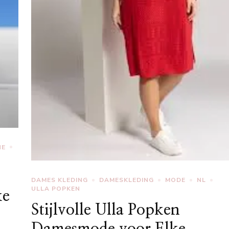
NE
:
DAMES KLEDING
DAMESKLEDING
MODE
NL
ULLA POPKEN
ke
Stijlvolle Ulla Popken