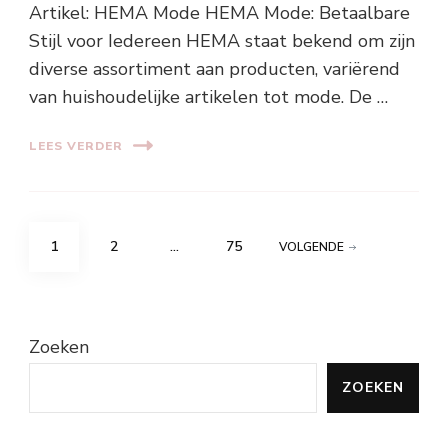
Artikel: HEMA Mode HEMA Mode: Betaalbare
Stijl voor Iedereen HEMA staat bekend om zijn
diverse assortiment aan producten, variërend
van huishoudelijke artikelen tot mode. De …
LEES VERDER
Berichten
PAGINA
PAGINA
PAGINA
1
2
…
75
VOLGENDE
paginering
Zoeken
ZOEKEN