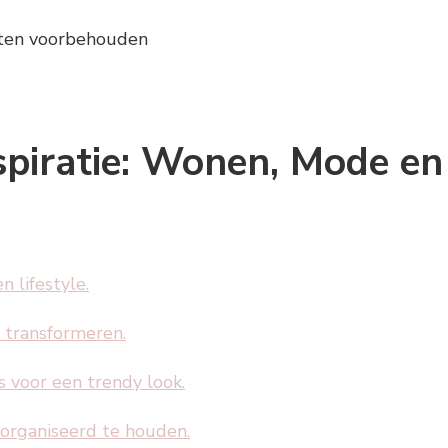
chten voorbehouden
nspiratie: Wonen, Mode en
n lifestyle.
e transformeren.
 voor een trendy look.
eorganiseerd te houden.