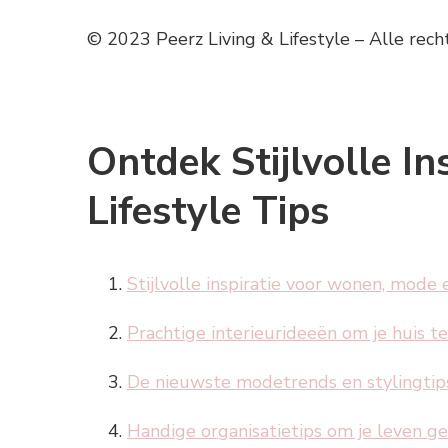
© 2023 Peerz Living & Lifestyle – Alle re
Ontdek Stijlvolle I
Lifestyle Tips
Stijlvolle inspiratie voor wonen, mode e
Prachtige interieurideeën om je huis t
De nieuwste modetrends en stylingtips
Handige organisatietips om je leven g