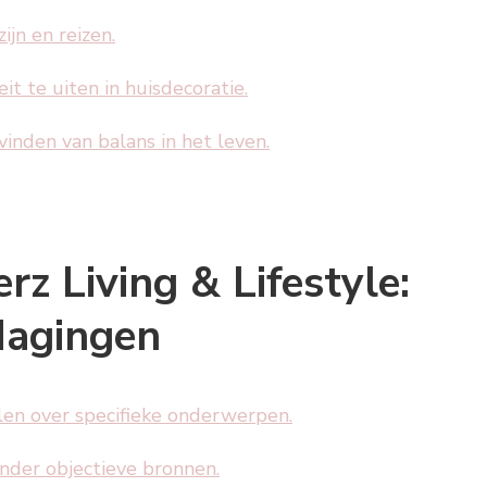
ijn en reizen.
it te uiten in huisdecoratie.
vinden van balans in het leven.
z Living & Lifestyle:
dagingen
len over specifieke onderwerpen.
nder objectieve bronnen.