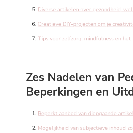
Diverse artikelen over gezondheid, welz
Creatieve DIY-projecten om je creativite
Tips voor zelfzorg, mindfulness en het 
Zes Nadelen van Peer
Beperkingen en Uit
Beperkt aanbod van diepgaande artike
Mogelijkheid van subjectieve inhoud zo