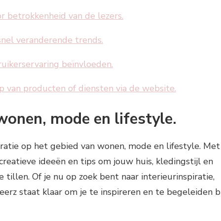
r betrokkenheid van de lezers.
 snel veranderende trends.
uikerservaring beïnvloeden.
p van producten of diensten via de website.
 wonen, mode en lifestyle.
spiratie op het gebied van wonen, mode en lifestyle. Met
creatieve ideeën en tips om jouw huis, kledingstijl en
 tillen. Of je nu op zoek bent naar interieurinspiratie,
eerz staat klaar om je te inspireren en te begeleiden bi