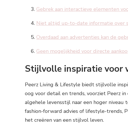
Gebrek aan interactieve elementen voo
Niet altijd up-to-date informatie over
Overdaad aan advertenties kan de gebr
Geen mogelijkheid voor directe aankoo
Stijlvolle inspiratie voor
Peerz Living & Lifestyle biedt stijlvolle in
oog voor detail en trends, voorziet Peerz in 
algehele levensstijl naar een hoger niveau te
fashion-forward advies of lifestyle-trends, P
het creëren van een stijlvol leven.