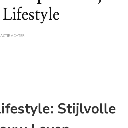
Lifestyle
OP
EACTIE ACHTER
ONTDEK
STIJLVOLLE
INSPIRATIE
BIJ
PEERZ
LIVING
&
LIFESTYLE
ifestyle: Stijlvolle