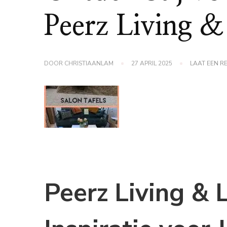
Peerz Living & 
DOOR
CHRISTIAANLAM
27 APRIL 2025
LAAT EEN R
Peerz Living & L