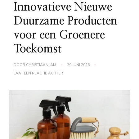
Innovatieve Nieuwe
Duurzame Producten
voor een Groenere
Toekomst
DOOR
CHRISTIAANLAM
29 JUNI 2026
OP
LAAT EEN REACTIE ACHTER
INNOVATIEVE
NIEUWE
DUURZAME
PRODUCTEN
VOOR
EEN
GROENERE
TOEKOMST