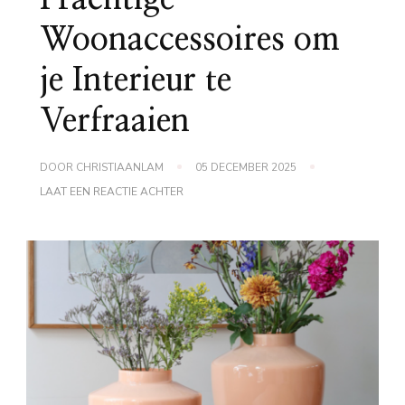
Woonaccessoires om
je Interieur te
Verfraaien
DOOR
CHRISTIAANLAM
05 DECEMBER 2025
OP
LAAT EEN REACTIE ACHTER
PRACHTIGE
WOONACCESSOIRES
OM
JE
INTERIEUR
TE
VERFRAAIEN