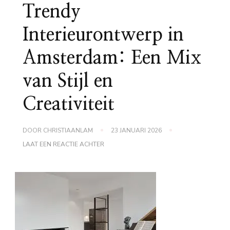
Trendy
Interieurontwerp in
Amsterdam: Een Mix
van Stijl en
Creativiteit
DOOR
CHRISTIAANLAM
23 JANUARI 2026
OP
LAAT EEN REACTIE ACHTER
TRENDY
INTERIEURONTWERP
IN
AMSTERDAM:
EEN
MIX
VAN
STIJL
EN