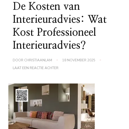
De Kosten van
Interieuradvies: Wat
Kost Professioneel
Interieuradvies?
DOOR
CHRISTIAANLAM
18 NOVEMBER 2025
OP
LAAT EEN REACTIE ACHTER
DE
KOSTEN
VAN
INTERIEURADVIES:
WAT
KOST
PROFESSIONEEL
INTERIEURADVIES?