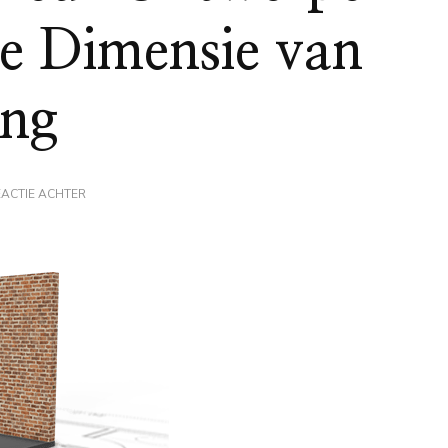
e Dimensie van
ing
OP
EACTIE ACHTER
INNOVATIEF
INTERIEUR
ONTWERPEN
IN
3D:
DE
NIEUWE
DIMENSIE
VAN
WONINGINRICHTING