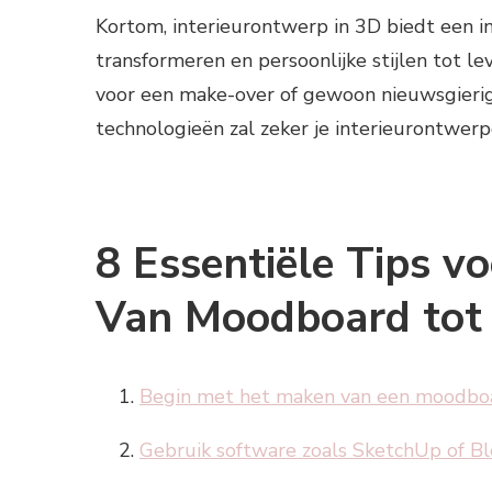
Kortom, interieurontwerp in 3D biedt een i
transformeren en persoonlijke stijlen tot le
voor een make-over of gewoon nieuwsgierig
technologieën zal zeker je interieurontwerpe
8 Essentiële Tips v
Van Moodboard tot
Begin met het maken van een moodboar
Gebruik software zoals SketchUp of Bl