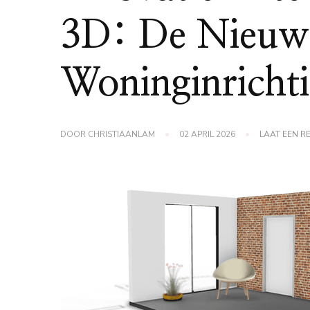
3D: De Nieuw
Woninginricht
DOOR
CHRISTIAANLAM
02 APRIL 2026
LAAT EEN R