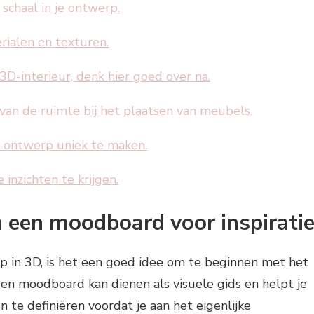
schaal in je ontwerp.
ialen en texturen.
 3D-interieur, denk hier goed over na.
van de ruimte bij het plaatsen van meubels.
t ontwerp uniek te maken.
inzichten te krijgen.
 een moodboard voor inspiratie
rp in 3D, is het een goed idee om te beginnen met het
en moodboard kan dienen als visuele gids en helpt je
n te definiëren voordat je aan het eigenlijke