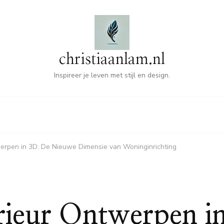
christiaanlam.nl
Inspireer je leven met stijl en design.
twerpen in 3D: De Nieuwe Dimensie van Woninginrichting
erieur Ontwerpen i