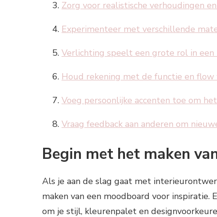
Zorg voor realistische verhoudingen en 
Experimenteer met verschillende mater
Verlichting speelt een grote rol in een
Houd rekening met de functie en flow 
Voeg persoonlijke accenten toe om he
Vraag feedback aan anderen om nieuwe 
Begin met het maken van
Als je aan de slag gaat met interieurontwe
maken van een moodboard voor inspiratie. E
om je stijl, kleurenpalet en designvoorkeure