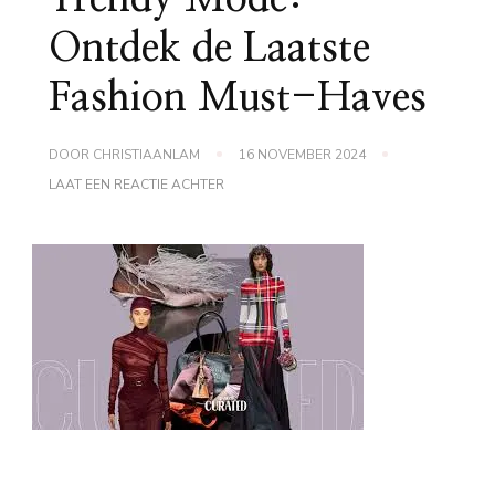
Ontdek de Laatste
Fashion Must-Haves
DOOR
CHRISTIAANLAM
16 NOVEMBER 2024
OP
LAAT EEN REACTIE ACHTER
TRENDY
MODE:
ONTDEK
DE
LAATSTE
FASHION
MUST-
HAVES