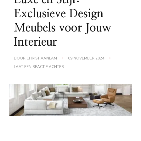
Exclusieve Design
Meubels voor Jouw
Interieur
DOOR
CHRISTIAANLAM
09 NOVEMBER 2024
OP
LAAT EEN REACTIE ACHTER
LUXE
EN
STIJL:
EXCLUSIEVE
DESIGN
MEUBELS
VOOR
JOUW
INTERIEUR