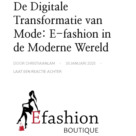
De Digitale
Transformatie van
Mode: E-fashion in
de Moderne Wereld
DOOR
CHRISTIAANLAM
30 JANUARI 2025
OP
LAAT EEN REACTIE ACHTER
DE
DIGITALE
TRANSFORMATIE
VAN
MODE:
E-
FASHION
IN
DE
MODERNE
WERELD