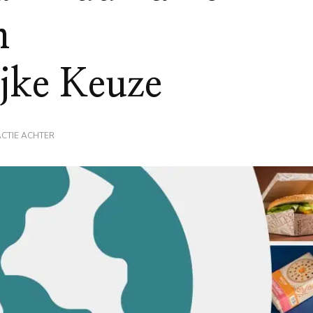
n
ijke Keuze
OP
ACTIE ACHTER
VOORBEELDEN
VAN
DUURZAME
PRODUCTEN:
EEN
MILIEUVRIENDELIJKE
KEUZE