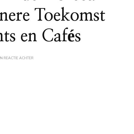
nere Toekomst
ts en Cafés
OP
EN REACTIE ACHTER
DUURZAAMHEID
IN
DE
HORECA:
NAAR
EEN
GROENERE
TOEKOMST
VOOR
RESTAURANTS
EN
CAFÉS