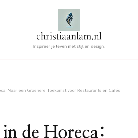
christiaanlam.nl
Inspireer je leven met stijl en design.
eca: Naar een Groenere Toekomst voor Restaurants en Cafés
in de Horeca: