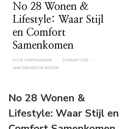
No 28 Wonen &
Lifestyle: Waar Stijl
en Comfort
Samenkomen
DOOR
CHRISTIAANLAM
30 MAART 2025
OP
LAAT EEN REACTIE ACHTER
NO
28
WONEN
&
LIFESTYLE:
No 28 Wonen &
WAAR
STIJL
EN
Lifestyle: Waar Stijl en
COMFORT
SAMENKOMEN
Comfort Samenkomen