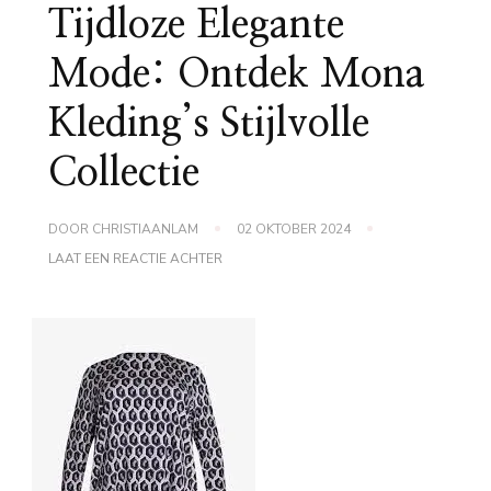
Tijdloze Elegante
Mode: Ontdek Mona
Kleding’s Stijlvolle
Collectie
DOOR
CHRISTIAANLAM
02 OKTOBER 2024
OP
LAAT EEN REACTIE ACHTER
TIJDLOZE
ELEGANTE
MODE:
ONTDEK
MONA
KLEDING’S
STIJLVOLLE
COLLECTIE