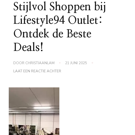
Stijlvol Shoppen bij
Lifestyle94 Outlet:
Ontdek de Beste
Deals!
DOOR
CHRISTIAANLAM
21 JUNI 2025
OP
LAAT EEN REACTIE ACHTER
STIJLVOL
SHOPPEN
BIJ
LIFESTYLE94
OUTLET:
ONTDEK
DE
BESTE
DEALS!