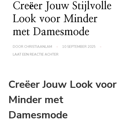
Creëer Jouw Stijlvolle
Look voor Minder
met Damesmode
DOOR
CHRISTIAANLAM
10 SEPTEMBER 2025
OP
LAAT EEN REACTIE ACHTER
CREËER
JOUW
STIJLVOLLE
LOOK
VOOR
Creëer Jouw Look voor
MINDER
MET
DAMESMODE
Minder met
Damesmode