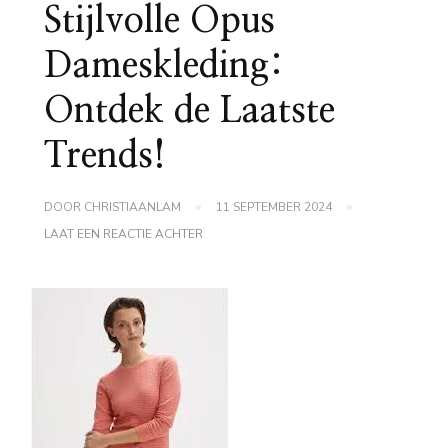
Stijlvolle Opus
Dameskleding:
Ontdek de Laatste
Trends!
DOOR
CHRISTIAANLAM
11 SEPTEMBER 2024
OP
LAAT EEN REACTIE ACHTER
STIJLVOLLE
OPUS
DAMESKLEDING:
ONTDEK
DE
LAATSTE
TRENDS!