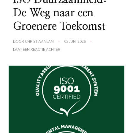
De Weg naar een
Groenere Toekomst
DOOR
CHRISTIAANLAM
02 JUNI 2026
OP
LAAT EEN REACTIE ACHTER
ISO
DUURZAAMHEID:
DE
WEG
NAAR
EEN
GROENERE
TOEKOMST