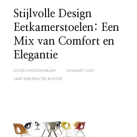
Stijlvolle Design
Eetkamerstoelen: Een
Mix van Comfort en
Elegantie
DOOR
CHRISTIAANLAM
24 MAART 2025
OP
LAAT EEN REACTIE ACHTER
STIJLVOLLE
DESIGN
EETKAMERSTOELEN:
EEN
MIX
VAN
COMFORT
EN
ELEGANTIE