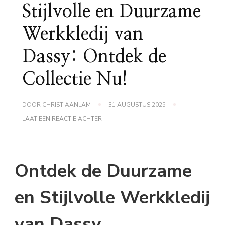
Stijlvolle en Duurzame
Werkkledij van
Dassy: Ontdek de
Collectie Nu!
DOOR
CHRISTIAANLAM
31 AUGUSTUS 2025
OP
LAAT EEN REACTIE ACHTER
STIJLVOLLE
EN
DUURZAME
WERKKLEDIJ
VAN
Ontdek de Duurzame
DASSY:
ONTDEK
DE
en Stijlvolle Werkkledij
COLLECTIE
NU!
van Dassy