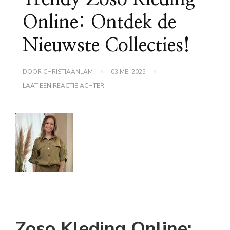
Online: Ontdek de
Nieuwste Collecties!
DOOR
CHRISTIAANLAM
03 MEI 2025
OP
LAAT EEN REACTIE ACHTER
TRENDY
ZOSO
KLEDING
ONLINE:
ONTDEK
DE
NIEUWSTE
COLLECTIES!
Zoso Kleding Online: