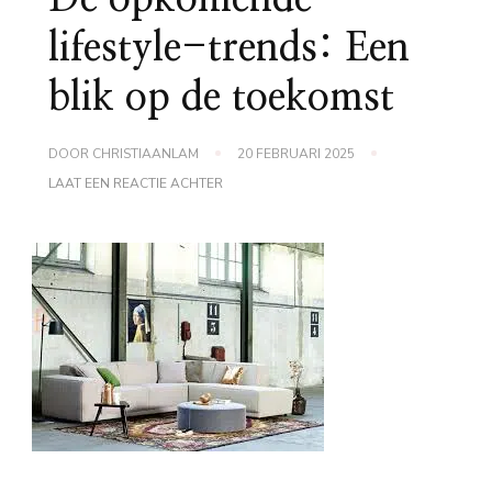
lifestyle-trends: Een
blik op de toekomst
DOOR
CHRISTIAANLAM
20 FEBRUARI 2025
OP
LAAT EEN REACTIE ACHTER
DE
OPKOMENDE
LIFESTYLE-
TRENDS:
EEN
BLIK
OP
DE
TOEKOMST