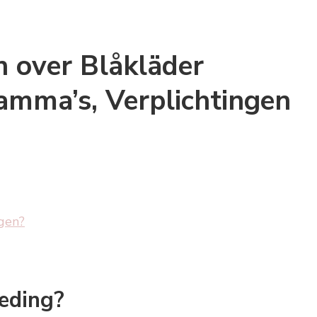
n over Blåkläder
amma’s, Verplichtingen
agen?
eding?