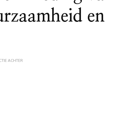
urzaamheid en
OP
CTIE ACHTER
KWALITATIEVE
WERKKLEDING
VAN
BLÅKLÄDER:
DUURZAAMHEID
EN
COMFORT